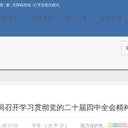
简
|
繁
|
无障碍阅读
|
打开适老化模式
工作动态
统计月报
统计分析
统计公报
局召开学习贯彻党的二十届四中全会精
28 17:55
字号：[
大
中
小
]
视力保护色：