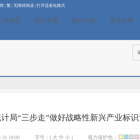
简
|
繁
|
无障碍阅读
|
打开适老化模式
工作动态
统计月报
统计分析
统计公报
计局“三步走”做好战略性新兴产业标
31 18:00
字号：[
大
中
小
]
视力保护色：