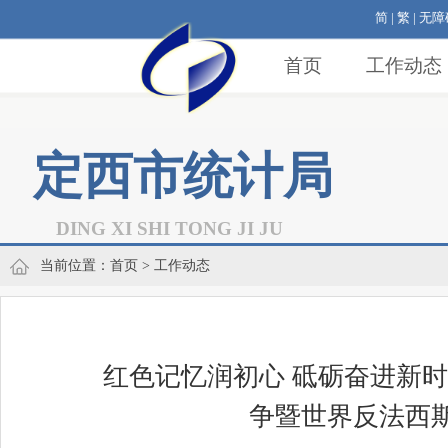
简
|
繁
|
无障
首页
工作动态
定西市统计局
DING XI SHI TONG JI JU
当前位置：
首页
> 工作动态
红色记忆润初心 砥砺奋进新
争暨世界反法西