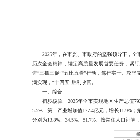
2025年，在市委、市政府的坚强领导下，
历次全会精神，锚定高质量发展首要任务，紧盯
进“三抓三促”“五比五看”行动，笃行实干、攻
满实现，“十四五”胜利收官。
一、综合
初步核算，2025年全市实现地区生产总值7
5.5%；第二产业增加值177.4亿元，增长
11.9%
分别为13.8%、34.5%、51.7%。按常住人口计